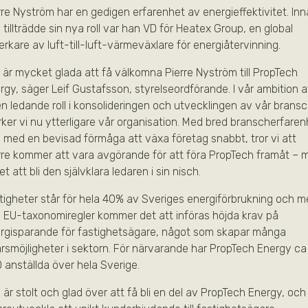
rre Nyström har en gedigen erfarenhet av energieffektivitet. In
 tillträdde sin nya roll var han VD för Heatex Group, en global
lverkare av luft-till-luft-värmeväxlare för energiåtervinning.
i är mycket glada att få välkomna Pierre Nyström till PropTech
rgy, säger Leif Gustafsson, styrelseordförande. I vår ambition a
en ledande roll i konsolideringen och utvecklingen av vår bransc
rker vi nu ytterligare vår organisation. Med bred branscherfaren
 med en bevisad förmåga att växa företag snabbt, tror vi att
rre kommer att vara avgörande för att föra PropTech framåt – 
t att bli den självklara ledaren i sin nisch.
tigheter står för hela 40% av Sveriges energiförbrukning och 
 EU-taxonomiregler kommer det att införas höjda krav på
rgisparande för fastighetsägare, något som skapar många
ärsmöjligheter i sektorn. För närvarande har PropTech Energy ca
 anställda över hela Sverige.
 är stolt och glad över att få bli en del av PropTech Energy, och