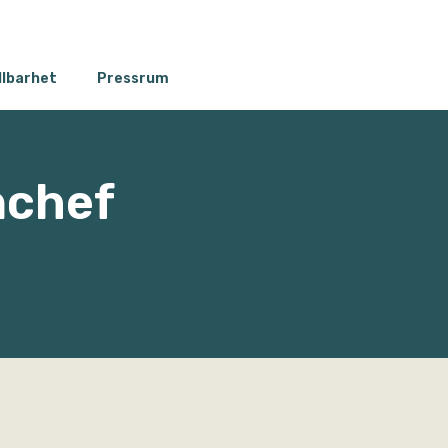
llbarhet
Pressrum
nchef