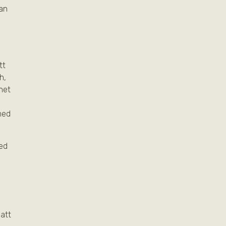
nan
tt
h,
het
med
med
 att