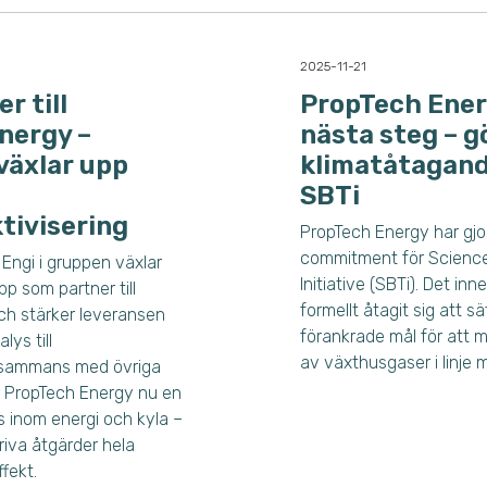
2025-11-21
r till
PropTech Ener
nergy –
nästa steg – g
växlar upp
klimatåtagand
SBTi
tivisering
PropTech Energy har gjo
commitment för Scienc
Engi i gruppen växlar
Initiative (SBTi). Det in
p som partner till
formellt åtagit sig att s
ch stärker leveransen
förankrade mål för att m
lys till
av växthusgaser i linje 
llsammans med övriga
 PropTech Energy nu en
 inom energi och kyla –
iva åtgärder hela
ffekt.