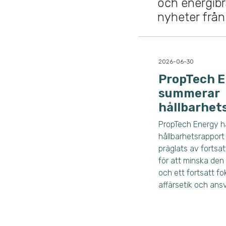
och energib
nyheter från
2026-06-30
PropTech E
summerar
hållbarhet
PropTech Energy ha
hållbarhetsrapport 
präglats av fortsat
för att minska de
och ett fortsatt fo
affärsetik och ansv