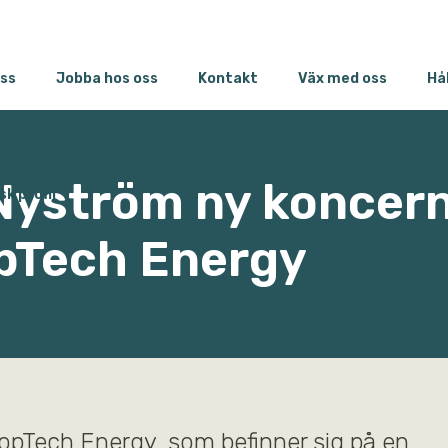
ss
Jobba hos oss
Kontakt
Väx med oss
Hå
 Nyström ny koncer
sk profil
opTech Energy
opTech Energy, som befinner sig på en