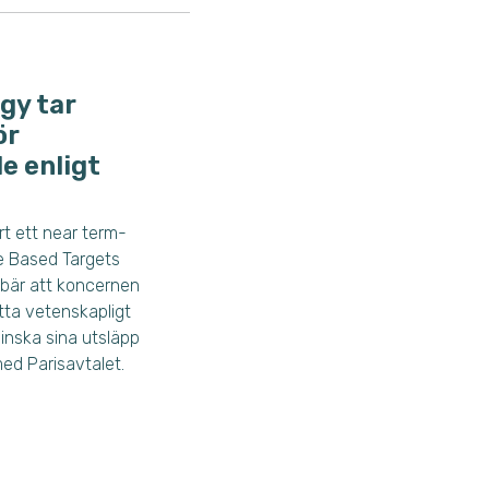
gy tar
ör
e enligt
rt ett near term-
e Based Targets
nebär att koncernen
ätta vetenskapligt
inska sina utsläpp
med Parisavtalet.