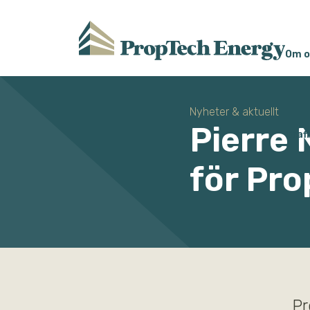
Om o
Nyheter & aktuellt
Pierre
Grafi
för Pr
Pr