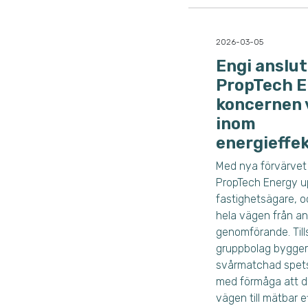
2026-03-05
Engi anslute
PropTech E
koncernen 
inom
energieffek
Med nya förvärvet 
PropTech Energy up
fastighetsägare, o
hela vägen från ana
genomförande.
Ti
gruppbolag bygger
svårmatchad spets
med förmåga att dr
vägen till mätbar e