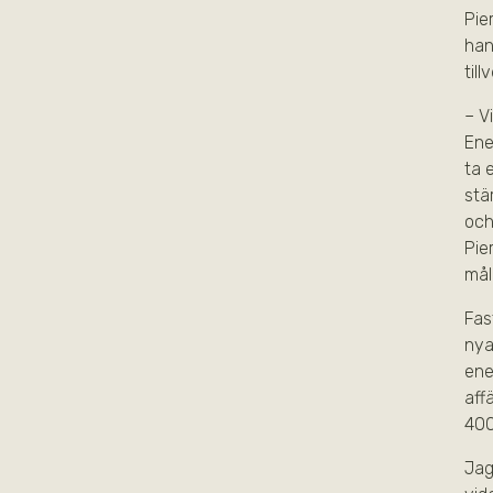
Pie
han
til
– V
Ene
ta 
stä
och
Pie
måle
Fas
nya
ene
aff
400
Jag