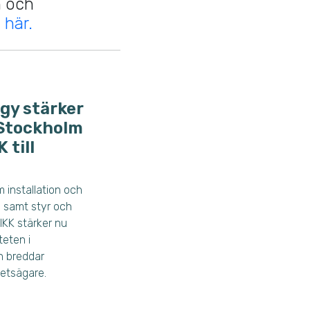
n och
u här.
gy stärker
 Stockholm
 till
m installation och
el samt styr och
IKK stärker nu
eten i
h breddar
etsägare.