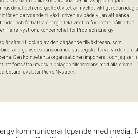
areutveckla ett unikt kunderbjudande till fastighetsägare.
mhusklimat och energieffektivitet är mycket viktigt redan idag 
r inför en betydande tillväxt, driven av både viljan att sänka
tnader och förbättra energieffektiviteten för bättre hållbarhet,
er Pierre Nyström, koncernchef för PropTech Energy.
ag är särskilt lockad av den pågående tillväxtresan, som
binerar organisk expansion med strategiska förvärv i de nordis
derna. Den kompetenta organisationen imponerar, och jag ser f
t att fortsätta utveckla bolagen tillsammans med alla drivna
arbetare, avslutar Pierre Nyström.
ergy kommunicerar löpande med media, f