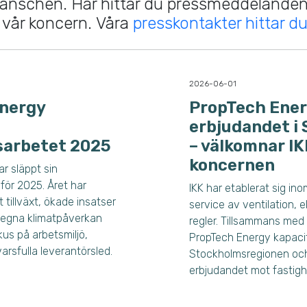
ranschen. Här hittar du pressmeddelande
 vår koncern. Våra
presskontakter hittar d
2026-06-01
nergy
PropTech Ener
erbjudandet i
sarbetet 2025
– välkomnar IKK
koncernen
r släppt sin
för 2025. Året har
IKK har etablerat sig ino
t tillväxt, ökade insatser
service av ventilation, 
n egna klimatpåverkan
regler. Tillsammans med 
kus på arbetsmiljö,
PropTech Energy kapacit
arsfulla leverantörsled.
Stockholmsregionen oc
erbjudandet mot fastigh