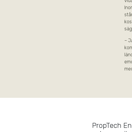
vid
Ino
stå
kos
säg
– J
kom
län
emo
med
PropTech En